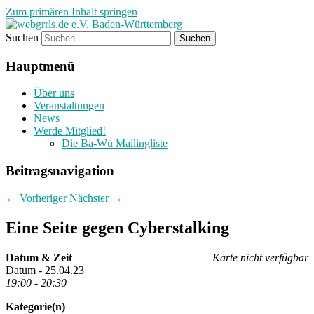
Zum primären Inhalt springen
Suchen
Regiogruppe Baden-Württemberg der
webgrrls.de e.V. Baden-
webgrrls.de e.V.
Hauptmenü
Württemberg
Über uns
Veranstaltungen
News
Werde Mitglied!
Die Ba-Wü Mailingliste
Beitragsnavigation
←
Vorheriger
Nächster
→
Eine Seite gegen Cyberstalking
Datum & Zeit
Karte nicht verfügbar
Datum - 25.04.23
19:00 - 20:30
Kategorie(n)