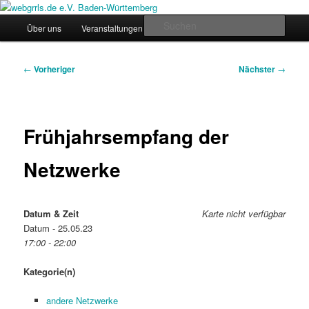
Zum
Regiogruppe Baden-Württemberg der webgrrls.de e.V.
primären
Hauptmenü
Such
Über uns
Veranstaltungen
News
Werde Mitglied!
Inhalt
springen
webgrrls.de e.V. Baden-
Beitragsnavigation
←
Vorheriger
Nächster
→
Württemberg
Frühjahrsempfang der
Netzwerke
Datum & Zeit
Karte nicht verfügbar
Datum - 25.05.23
17:00 - 22:00
Kategorie(n)
andere Netzwerke