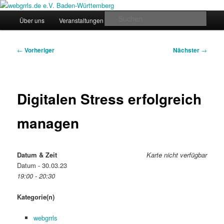
Zum
Regiogruppe Baden-Württemberg der webgrrls.de e.V.
primären
Hauptmenü
Such
Über uns
Veranstaltungen
News
Werde Mitglied!
Inhalt
springen
webgrrls.de e.V. Baden-
Beitragsnavigation
←
Vorheriger
Nächster
→
Württemberg
Digitalen Stress erfolgreich
managen
Datum & Zeit
Karte nicht verfügbar
Datum - 30.03.23
19:00 - 20:30
Kategorie(n)
webgrrls