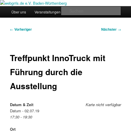
Zum
Regiogruppe Baden-Württemberg der webgrrls.de e.V.
primären
Hauptmenü
Such
Über uns
Veranstaltungen
News
Werde Mitglied!
Inhalt
springen
webgrrls.de e.V. Baden-
Beitragsnavigation
←
Vorheriger
Nächster
→
Württemberg
Treffpunkt InnoTruck mit
Führung durch die
Ausstellung
Datum & Zeit
Karte nicht verfügbar
Datum - 02.07.19
17:30 - 19:30
Ort