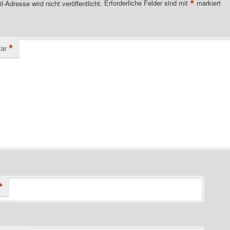
*
l-Adresse wird nicht veröffentlicht.
Erforderliche Felder sind mit
markiert
*
ar
*