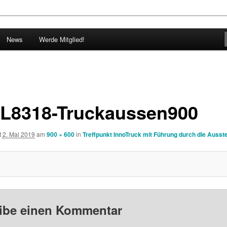
g der webgrrls.de e.V.
News
Werde Mitglied!
e.V. Baden-Württemberg
L8318-Truckaussen900
t
2. Mai 2019
am
900 × 600
in
Treffpunkt InnoTruck mit Führung durch die Ausste
ibe einen Kommentar