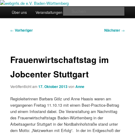
Zum
Regiogruppe Baden-Württemberg der webgrrls.de e.V.
primären
Hauptmenü
Such
Über uns
Veranstaltungen
News
Werde Mitglied!
Inhalt
springen
webgrrls.de e.V. Baden-
Beitragsnavigation
←
Vorheriger
Nächster
→
Württemberg
Frauenwirtschaftstag im
Jobcenter Stuttgart
Veröffentlicht am
17. Oktober 2013
von
Anne
Regioleiterinnen Barbara Gölz und Anne Haasis waren am
vergangenen Freitag 11.10.13 mit einem Best-Practice-Beitrag
und einem Infostand dabei. Die Veranstaltung am Nachmittag
des Frauenwirtschaftstags Baden-Württemberg in der
Arbeitsagentur Stuttgart in der Nordbahnhofstraße stand unter
dem Motto: „Netzwerken mit Erfolg“. In der im Erdgeschoß der