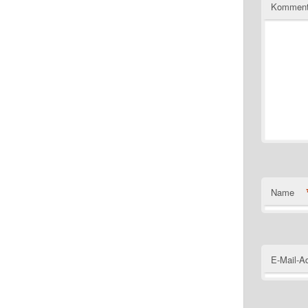
Komment
Name
E-Mail-A