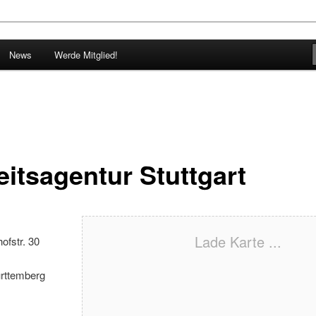
g der webgrrls.de e.V.
News
Werde Mitglied!
e.V. Baden-Württemberg
eitsagentur Stuttgart
Lade Karte ...
ofstr. 30
rttemberg