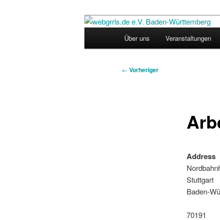
Zum
Regiogruppe Baden-Württember
primären
Hauptmenü
Über uns
Veranstaltungen
Inhalt
webgrrls.de 
springen
Beitragsnavigation
←
Vorheriger
Arb
Address
Nordbahnh
Stuttgart
Baden-Wü
70191