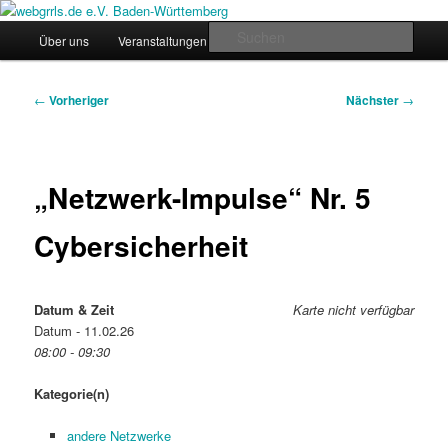
Zum
Regiogruppe Baden-Württemberg der webgrrls.de e.V.
primären
Hauptmenü
Such
Über uns
Veranstaltungen
News
Werde Mitglied!
Inhalt
springen
webgrrls.de e.V. Baden-
Beitragsnavigation
←
Vorheriger
Nächster
→
Württemberg
„Netzwerk-Impulse“ Nr. 5
Cybersicherheit
Datum & Zeit
Karte nicht verfügbar
Datum - 11.02.26
08:00 - 09:30
Kategorie(n)
andere Netzwerke