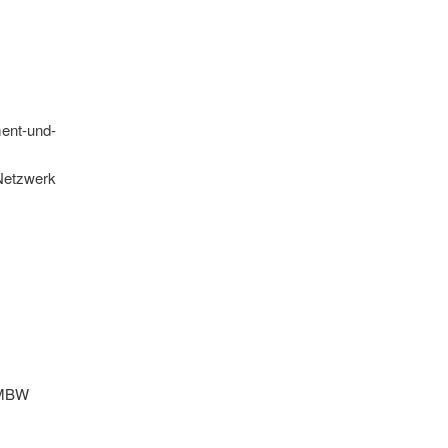
ment-und-
 Netzwerk
 OMBW