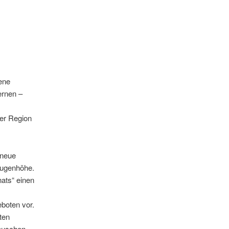
ene
ernen –
er Region
 neue
Augenhöhe.
nats“ einen
boten vor.
ten
auschen.