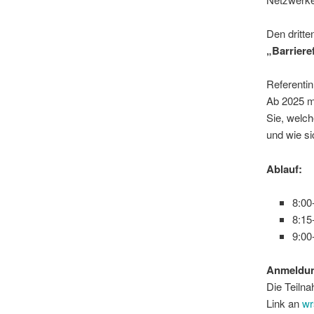
Den dritt
„Barriere
Referentin
Ab 2025 mü
Sie, welc
und wie s
Ablauf:
8:00
8:15
9:00
Anmeldu
Die Teilna
Link an
wr