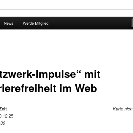
g der webgrrls.de e.V.
News
Werde Mitglied!
e.V. Baden-Württemberg
tzwerk-Impulse“ mit
rierefreiheit im Web
Zeit
Karte nich
0.12.25
:30