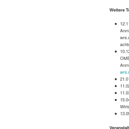
Weitere 
12.1
Anm
wrs.
acht
10.1
OM
Anm
wrs.
21.0
11.0
11.0
15.0
Wirt
13.0
Veranstal