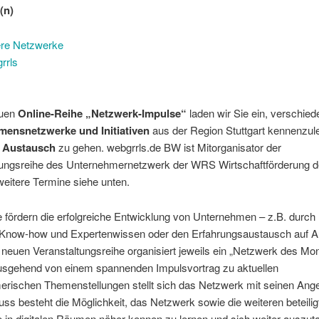
(n)
re Netzwerke
rrls
euen
Online-Reihe „Netzwerk-Impulse“
laden wir Sie ein, verschied
ensnetzwerke und Initiativen
aus der Region Stuttgart kennenzul
n
Austausch
zu gehen. webgrrls.de BW ist Mitorganisator der
tungsreihe des Unternehmernetzwerk der WRS Wirtschaftförderung d
 weitere Termine siehe unten.
 fördern die erfolgreiche Entwicklung von Unternehmen – z.B. durch
 Know-how und Expertenwissen oder den Erfahrungsaustausch auf 
 neuen Veranstaltungsreihe organisiert jeweils ein „Netzwerk des Mo
usgehend von einem spannenden Impulsvortrag zu aktuellen
erischen Themenstellungen stellt sich das Netzwerk mit seinen Ange
ss besteht die Möglichkeit, das Netzwerk sowie die weiteren beteilig
 in digitalen Räumen näher kennen zu lernen und sich weiter auszut