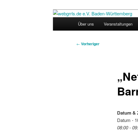
Zum
Regiogruppe Baden-Württember
primären
Hauptmenü
Über uns
Veranstaltungen
Inhalt
webgrrls.de 
springen
Beitragsnavigation
←
Vorheriger
„Ne
Bar
Datum & 
Datum - 1
08:00 - 09