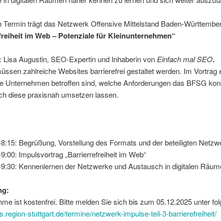
en Termin trägt das Netzwerk Offensive Mittelstand Baden-Württembe
freiheit im Web – Potenziale für Kleinunternehmen“
: Lisa Augustin, SEO-Expertin und Inhaberin von
Einfach mal SEO
.
ssen zahlreiche Websites barrierefrei gestaltet werden. Im Vortrag 
he Unternehmen betroffen sind, welche Anforderungen das BFSG konkr
ich diese praxisnah umsetzen lassen.
-8:15: Begrüßung, Vorstellung des Formats und der beteiligten Netzw
-9:00: Impulsvortrag „Barrierrefreiheit im Web“
-9:30: Kennenlernen der Netzwerke und Austausch in digitalen Räu
ng:
hme ist kostenfrei. Bitte melden Sie sich bis zum 05.12.2025 unter f
s.region-stuttgart.de/termine/netzwerk-impulse-teil-3-barrierefreiheit/