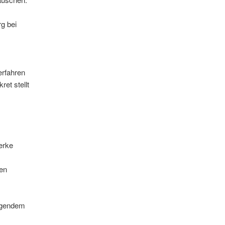
rg bei
erfahren
et stellt
erke
men
olgendem