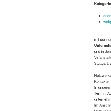
Kategorie
ande
webg
mit der n
Unternehm
und in de
Veranstal
Stuttgart.
Netzwerke
Kontakte,
In unserer
Termin. A
unternehm
Im Anschlu
Netzwerke