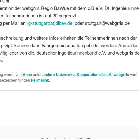
0 Uhr
ration der webgrrls Regio BaWue mit dem diB e.V. Dt. Ingenieurinn
er Teilnehmerinnen ist auf 20 begrenzt.
 per Mail an
rg-stuttgart(at)dibev.de
oder stuttgart@webgrrls.de
schreibung und weitere Infos erhalten die Teilnehmerinnen nach der
. Ggf. können dann Fahrgemeinschaften gebildet werden. Anmeldesc
Mitglieder von dib, deutscher ingenieurinnenbund e.V. und webgrrls.de 
 €
rag wurde von
Anne
unter
andere Netzwerke
,
Kooperation dib e.V.
,
webgrrls
veröff
esezeichen für den
Permalink
.