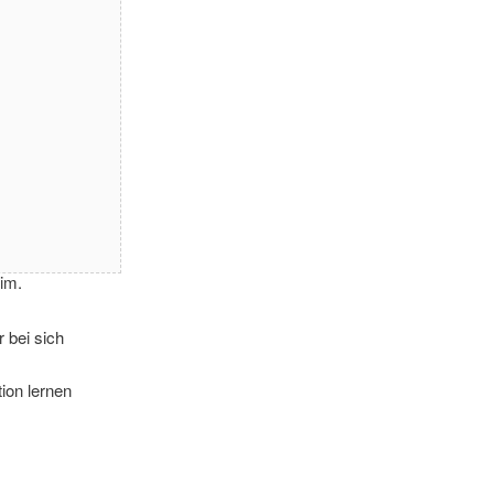
im.
 bei sich
ion lernen