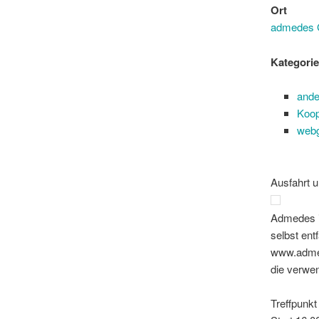
Ort
admedes
Kategorie
ande
Koop
webg
Ausfahrt 
Admedes is
selbst ent
www.admed
die verwe
Treffpunk