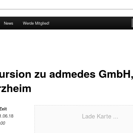
g der webgrrls.de e.V.
News
Werde Mitglied!
e.V. Baden-Württemberg
ursion zu admedes GmbH
rzheim
Zeit
Lade Karte ...
1.06.18
:00