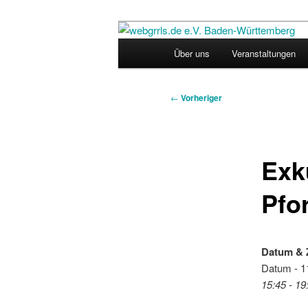
Zum
Regiogruppe Baden-Württember
primären
Hauptmenü
Über uns
Veranstaltungen
Inhalt
webgrrls.de 
springen
Beitragsnavigation
←
Vorheriger
Exk
Pfo
Datum & 
Datum - 1
15:45 - 19