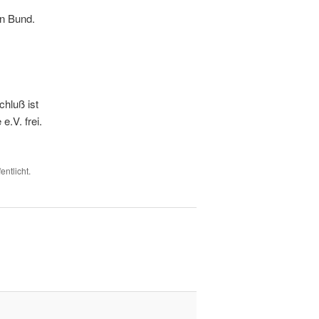
en Bund.
hluß ist
e.V. frei.
entlicht.