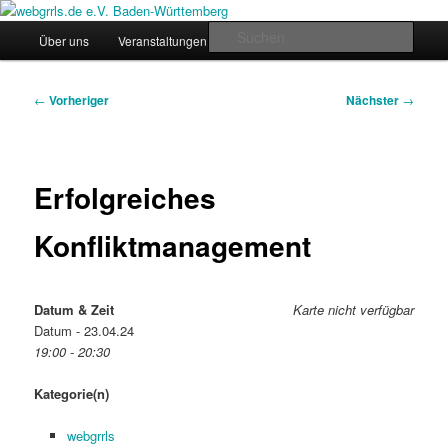
Zum
Regiogruppe Baden-Württemberg der webgrrls.de e.V.
primären
Hauptmenü
Such
Über uns
Veranstaltungen
News
Werde Mitglied!
Inhalt
springen
webgrrls.de e.V. Baden-
Beitragsnavigation
←
Vorheriger
Nächster
→
Württemberg
Erfolgreiches
Konfliktmanagement
Datum & Zeit
Karte nicht verfügbar
Datum - 23.04.24
19:00 - 20:30
Kategorie(n)
webgrrls