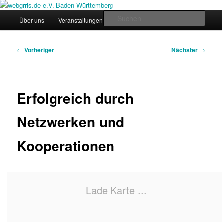
Zum
Regiogruppe Baden-Württemberg der webgrrls.de e.V.
primären
Hauptmenü
Such
Über uns
Veranstaltungen
News
Werde Mitglied!
Inhalt
springen
webgrrls.de e.V. Baden-
Beitragsnavigation
←
Vorheriger
Nächster
→
Württemberg
Erfolgreich durch
Netzwerken und
Kooperationen
Lade Karte ...