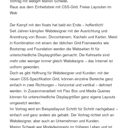
Vortrag mit webgrrl Marion Schwab.
Raus aus dem Einheitsbrei mit CSS-Grid: Freies Layouten im
Web
Der Kampf mit den floats hat bald ein Ende – hoffentlich!
Seit Jahren kämpfen Webdesigner mit der Ausrichtung und
Anordnung von Boxen, Divcontainern, Kacheln und Karten. Meist
in Kombination mit einem der üblichen Grid-Frameworks wie
Bootstrap und Foundation werden die Webseiten fit für
unterschiedliche Displaygrößen gemacht. Die Kehrseite sind
mehr oder weniger immer gleich Webdesigns – das Internet ist
uniform geworden.
Doch es gibt Hoffnung für Webdesigner und Kunden: mit der
neuen CSS-Spezifikation Grid, können einzelne Bereiche ganz
einfach in zwei Richtungen – horizontal und vertikal – definiert
werden. In Zusammenarbeit mit Flex Box und Media Queries
können für unterschiedliche Displaygrößen ganz eigene Layouts
umgesetzt werden.
Im Vortrag wird ein Beispiellayout Schritt für Schritt nachgebaut –
einfach und ganz anders als gehabt. Der Vortrag richtet sich an
Webdesigner, aber auch an Unternehmen und Kunden.
Marion Schwab war Modedesignerin im früheren Leben und ist