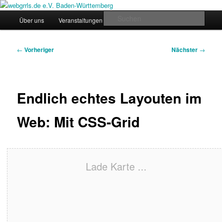
Zum
Regiogruppe Baden-Württemberg der webgrrls.de e.V.
primären
Hauptmenü
Such
Über uns
Veranstaltungen
News
Werde Mitglied!
Inhalt
springen
webgrrls.de e.V. Baden-
Beitragsnavigation
←
Vorheriger
Nächster
→
Württemberg
Endlich echtes Layouten im
Web: Mit CSS-Grid
Lade Karte ...