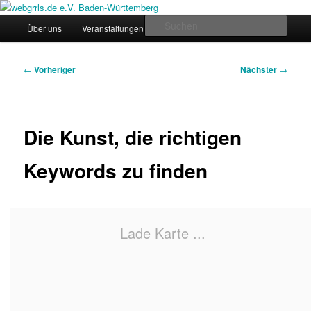
Zum
Regiogruppe Baden-Württemberg der webgrrls.de e.V.
primären
Hauptmenü
Such
Über uns
Veranstaltungen
News
Werde Mitglied!
Inhalt
springen
webgrrls.de e.V. Baden-
Beitragsnavigation
←
Vorheriger
Nächster
→
Württemberg
Die Kunst, die richtigen
Keywords zu finden
Lade Karte ...