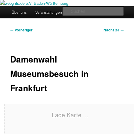
Zum
Regiogruppe Baden-Württemberg der webgrrls.de e.V.
primären
Hauptmenü
Such
Über uns
Veranstaltungen
News
Werde Mitglied!
Inhalt
springen
webgrrls.de e.V. Baden-
Beitragsnavigation
←
Vorheriger
Nächster
→
Württemberg
Damenwahl
Museumsbesuch in
Frankfurt
Lade Karte ...