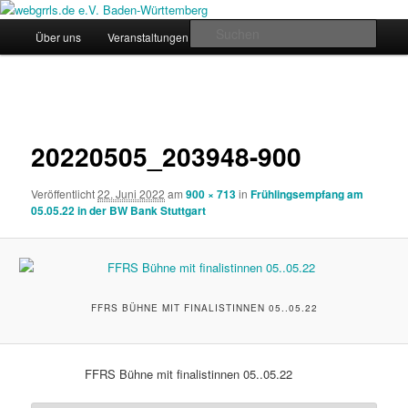
Zum
Regiogruppe Baden-Württemberg der webgrrls.de e.V.
primären
Hauptmenü
Such
Über uns
Veranstaltungen
News
Werde Mitglied!
Inhalt
springen
webgrrls.de e.V. Baden-
Bilder-
Württemberg
Navigation
20220505_203948-900
Veröffentlicht
22. Juni 2022
am
900 × 713
in
Frühlingsempfang am
05.05.22 in der BW Bank Stuttgart
FFRS BÜHNE MIT FINALISTINNEN 05..05.22
FFRS Bühne mit finalistinnen 05..05.22