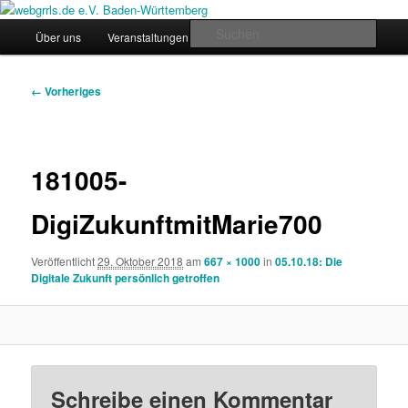
Zum
Regiogruppe Baden-Württemberg der webgrrls.de e.V.
primären
Hauptmenü
Such
Über uns
Veranstaltungen
News
Werde Mitglied!
Inhalt
springen
webgrrls.de e.V. Baden-
Bilder-
← Vorheriges
Württemberg
Navigation
181005-
DigiZukunftmitMarie700
Veröffentlicht
29. Oktober 2018
am
667 × 1000
in
05.10.18: Die
Digitale Zukunft persönlich getroffen
Schreibe einen Kommentar