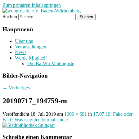
Zum primären Inhalt springen
Suchen
Regiogruppe Baden-Württemberg der
webgrrls.de e.V. Baden-
webgrrls.de e.V.
Hauptmenü
Württemberg
Über uns
Veranstaltungen
News
Werde Mitglied!
Die Ba-Wü Mailingliste
Bilder-Navigation
← Vorheriges
20190717_194759-m
Veröffentlicht
18. Juli 2019
am
1000 × 691
in
17.07.19: Fake oder
Fakt? Was ist guter Journalismus?
Schreibe einen Kommentar